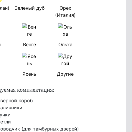
лан)
Беленый дуб
Орех
(Италия)
й
Венге
Ольха
Ясень
Другие
уемая комплектация:
верной короб
аличники
учки
етли
оводчик (для тамбурных дверей)