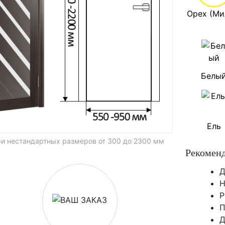
Орех (Ми
Белы
Ель
и нестандартных размеров от 300 до 2300 мм
Рекоменд
Д
Н
Р
П
Д