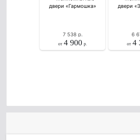
7 538
р.
6 6
4 900
4 
от
р.
от