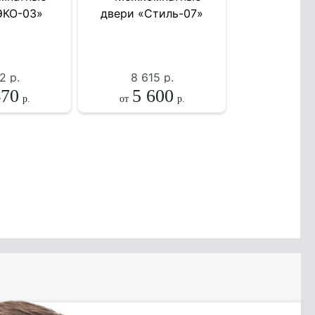
2
р.
8 615
р.
470
5 600
р.
от
р.