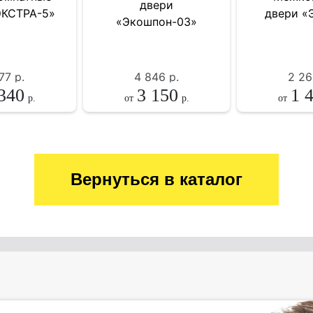
77
р.
4 846
р.
2 26
340
3 150
1 
р.
от
р.
от
Вернуться в каталог