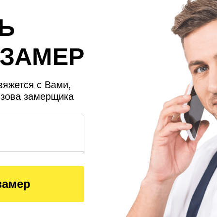
Ь
 ЗАМЕР
яжется с Вами,
ызова замерщика
замер