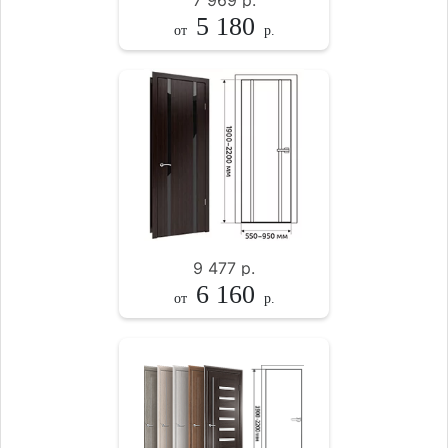
7 969
р.
5 180
от
р.
9 477
р.
6 160
от
р.