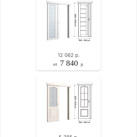
12 062
р.
7 840
от
р.