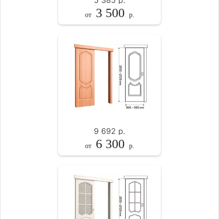
5 385
р.
3 500
от
р.
9 692
р.
6 300
от
р.