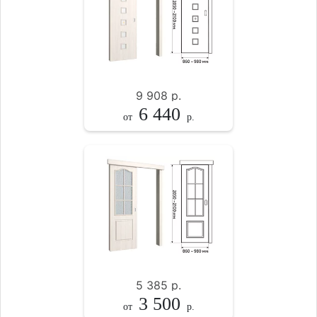
9 908
р.
6 440
от
р.
5 385
р.
3 500
от
р.