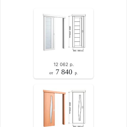
12 062
р.
7 840
от
р.